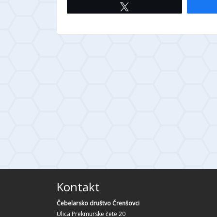
Tweet
Kontakt
Čebelarsko društvo Črenšovci
Ulica Prekmurske čete 20