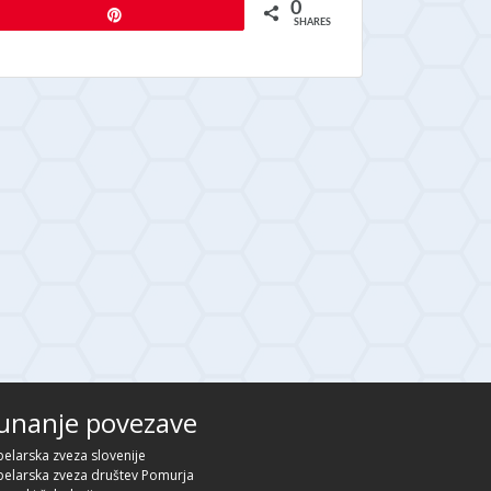
0
Pin
SHARES
unanje povezave
elarska zveza slovenije
elarska zveza društev Pomurja