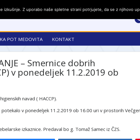
 izkušnje. Z uporabo naše spletne strani potrjujete, da se z njihovo upo
KA POT MEDOVITA
KONTAKT
NJE – Smernice dobrih
CP) v ponedeljek 11.2.2019 ob
higienskih navad ( HACCP).
 potekalo v ponedeljek 11.2.2019 ob 16.00 uri v prostorih Večge
čebelarske izkaznice. Predaval bo g. Tomaž Samec iz ČZS.