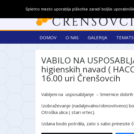
Spletno mesto uporablja piškotke zaradi boljše uporabniške
DOMOV
O NAS
GALERIJA
TEMATS
VABILO NA USPOSABLJA
higienskih navad ( HAC
16.00 uri Črenšovcih
Vabljeni na usposabljanje – Smernice dobrih 
Izobraževanje (nadaljevalno/obnovitveno) bo
Otroška ulica ( stari vrtec).
Izdana bodo potrdila, zato s sabo prinesite 