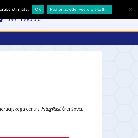
rabo strinjate.
OK
Rad bi izvedel več o piškotkih
facebook.com/cdcrensovci
+386 41 886 652
neracijskega centra
IntegRast
Črenšovci,