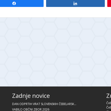
Share
Share
Zadnje novice
Z
Čeb
DAN ODPRTIH VRAT SLOVENSKIH ČEBELARSK...
Čeb
VABILO OBČNI ZBOR 2026