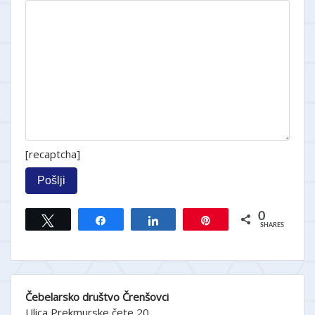
[recaptcha]
0
Tweet
Share
Share
Pin
SHARES
Čebelarsko društvo Črenšovci
Ulica Prekmurske čete 20