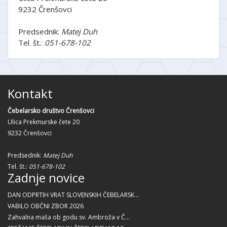
9232 Črenšovci
Predsednik:
Matej Duh
Tel. št.:
051-678-102
Kontakt
Čebelarsko društvo Črenšovci
Ulica Prekmurske čete 20
9232 Črenšovci
Predsednik:
Matej Duh
Tel. št.:
051-678-102
Zadnje novice
DAN ODPRTIH VRAT SLOVENSKIH ČEBELARSK...
VABILO OBČNI ZBOR 2026
Zahvalna maša ob godu sv. Ambroža v Č...