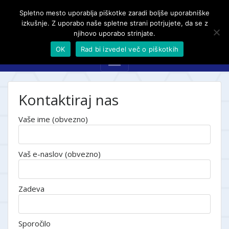
Spletno mesto uporablja piškotke zaradi boljše uporabniške
izkušnje. Z uporabo naše spletne strani potrjujete, da se z
njihovo uporabo strinjate.
OK
Rad bi izvedel več o piškotkih
Kontaktiraj nas
Vaše ime (obvezno)
Vaš e-naslov (obvezno)
Zadeva
Sporočilo