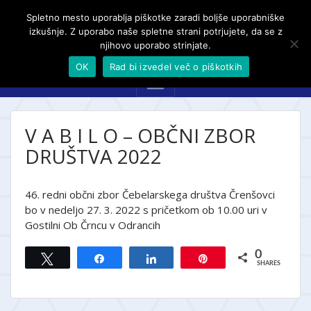
Spletno mesto uporablja piškotke zaradi boljše uporabniške
izkušnje. Z uporabo naše spletne strani potrjujete, da se z
njihovo uporabo strinjate.
OK
Rad bi izvedel več o piškotkih
V A B I L O – OBČNI ZBOR
DRUŠTVA 2022
46. redni občni zbor Čebelarskega društva Črenšovci
bo v nedeljo 27. 3. 2022 s pričetkom ob 10.00 uri v
Gostilni Ob Črncu v Odrancih
0
Tweet
Share
Share
Pin
SHARES