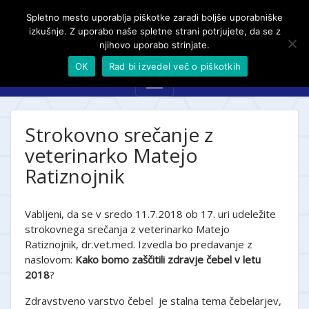
Spletno mesto uporablja piškotke zaradi boljše uporabniške
izkušnje. Z uporabo naše spletne strani potrjujete, da se z
njihovo uporabo strinjate.
OK
Rad bi izvedel več o piškotkih
Strokovno srečanje z
veterinarko Matejo
Ratiznojnik
Vabljeni, da se v sredo 11.7.2018 ob 17. uri udeležite
strokovnega srečanja z veterinarko Matejo
Ratiznojnik, dr.vet.med. Izvedla bo predavanje z
naslovom:
Kako bomo zaščitili zdravje čebel v letu
2018
?
Zdravstveno varstvo čebel je stalna tema čebelarjev,