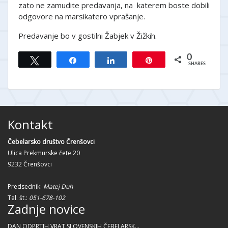
zato ne zamudite predavanja, na katerem boste dobili
odgovore na marsikatero vprašanje.
Predavanje bo v gostilni Žabjek v Žižkih.
0
Tweet
Share
Share
Pin
SHARES
Kontakt
Čebelarsko društvo Črenšovci
Ulica Prekmurske čete 20
9232 Črenšovci
Predsednik:
Matej Duh
Tel. št.:
051-678-102
Zadnje novice
DAN ODPRTIH VRAT SLOVENSKIH ČEBELARSK...