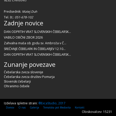
9232 Črenšovci
Predsednik:
Matej Duh
Tel. št.:
051-678-102
Zadnje novice
DAN ODPRTIH VRAT SLOVENSKIH ČEBELARSK...
VABILO OBČNI ZBOR 2026
Zahvalna maša ob godu sv. Ambroža v Č...
SREČANJE ČEBELARK IN ČEBELARJEV 12.10...
DAN ODPRTIH VRAT SLOVENSKIH ČEBELARSK...
Zunanje povezave
Čebelarska zveza slovenije
Čebelarska zveza društev Pomurja
Slovenski čebelarji
Ohranimo čebele
Izdelava spletne strani:
®ExcaStudio, 2017
Domov
O nas
Galerija
Tematska pot Medovita
Kontakt
Obiskovalcev: 15231