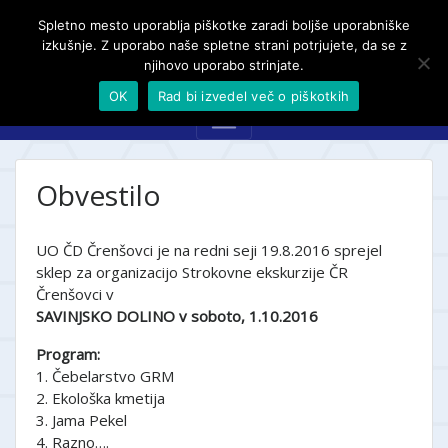
Spletno mesto uporablja piškotke zaradi boljše uporabniške
izkušnje. Z uporabo naše spletne strani potrjujete, da se z
njihovo uporabo strinjate.
OK
Rad bi izvedel več o piškotkih
Obvestilo
UO ČD Črenšovci je na redni seji 19.8.2016 sprejel
sklep za organizacijo Strokovne ekskurzije ČR
Črenšovci v
SAVINJSKO DOLINO v soboto, 1.10.2016
Program:
1. Čebelarstvo GRM
2. Ekološka kmetija
3. Jama Pekel
4. Razno….