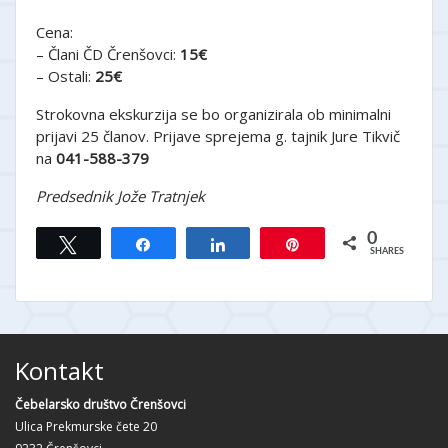
Cena:
– Člani ČD Črenšovci:
15€
– Ostali:
25€
Strokovna ekskurzija se bo organizirala ob minimalni
prijavi 25 članov. Prijave sprejema g. tajnik Jure Tikvič
na
041-588-379
Predsednik Jože Tratnjek
0
Tweet
Share
Share
Pin
SHARES
Kontakt
Čebelarsko društvo Črenšovci
Ulica Prekmurske čete 20