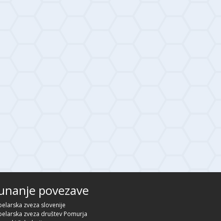
unanje povezave
elarska zveza slovenije
elarska zveza društev Pomurja