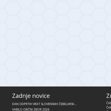
Zadnje novice
Z
Čeb
DAN ODPRTIH VRAT SLOVENSKIH ČEBELARSK...
Čeb
VABILO OBČNI ZBOR 2026