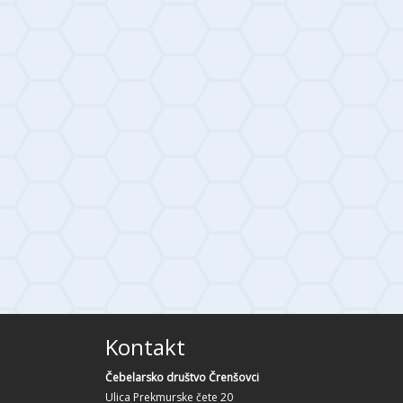
Kontakt
Čebelarsko društvo Črenšovci
Ulica Prekmurske čete 20