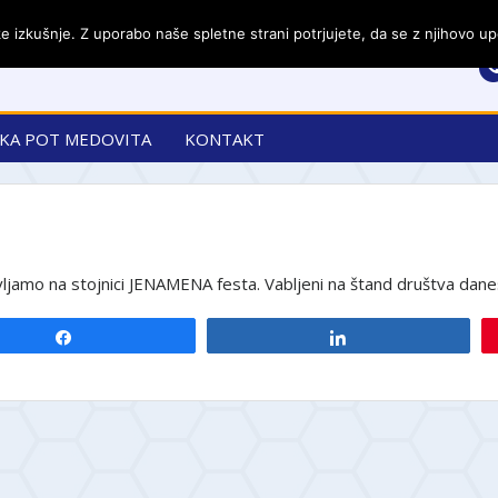
 izkušnje. Z uporabo naše spletne strani potrjujete, da se z njihovo upo
KA POT MEDOVITA
KONTAKT
vljamo na stojnici JENAMENA festa. Vabljeni na štand društva dan
Share
Share