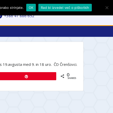
rabo strinjate.
OK
Rad bi izvedel več o piškotkih
facebook.com/cdcrensovci
+386 41 886 652
es 19.avgusta med 9. in 18 uro. ČD Črenšovci.
0
Pin
SHARES