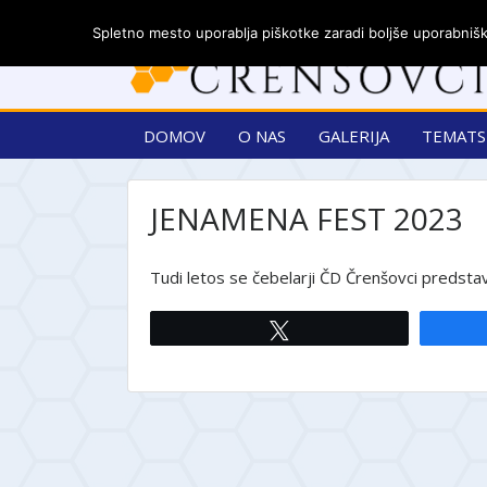
Spletno mesto uporablja piškotke zaradi boljše uporabniške
DOMOV
O NAS
GALERIJA
TEMATS
JENAMENA FEST 2023
Tudi letos se čebelarji ČD Črenšovci predsta
Tweet