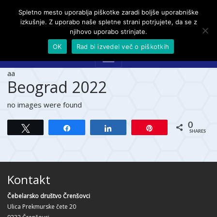
Spletno mesto uporablja piškotke zaradi boljše uporabniške
izkušnje. Z uporabo naše spletne strani potrjujete, da se z
njihovo uporabo strinjate.
OK
Rad bi izvedel več o piškotkih
aa
Beograd 2022
no images were found
0
Tweet
Share
Share
Pin
SHARES
Kontakt
Čebelarsko društvo Črenšovci
Ulica Prekmurske čete 20